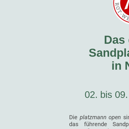
Das 
Sandpla
in
02. bis 09
Die
platzmann open
si
das führende Sandp