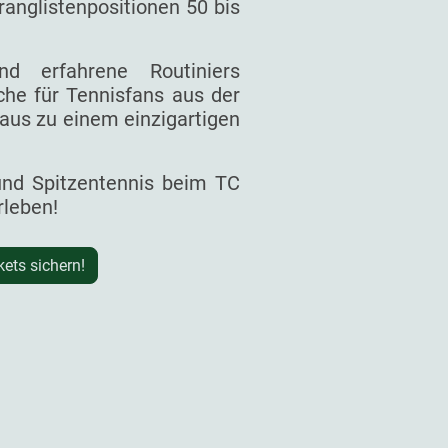
ranglistenpositionen 50 bis
d erfahrene Routiniers
he für Tennisfans aus der
aus zu einem einzigartigen
 und Spitzentennis beim TC
rleben!
kets sichern!