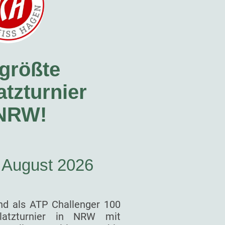
größte
tzturnier
 NRW!
. August 2026
nd als ATP Challenger 100
latzturnier in NRW mit