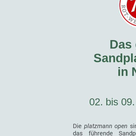
Das 
Sandpla
in
02. bis 09
Die
platzmann open
si
das führende Sandp