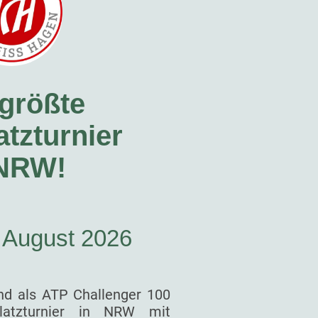
größte
tzturnier
 NRW!
. August 2026
nd als ATP Challenger 100
latzturnier in NRW mit