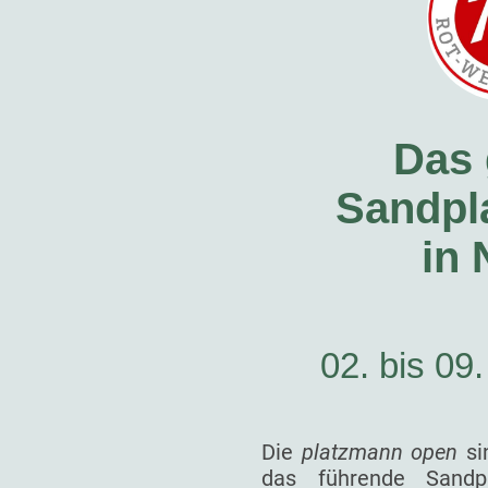
Das 
Sandpla
in
02. bis 09
Die
platzmann open
si
das führende Sandp