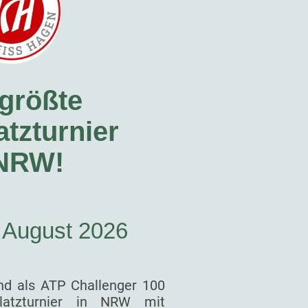
größte
tzturnier
 NRW!
. August 2026
nd als ATP Challenger 100
latzturnier in NRW mit