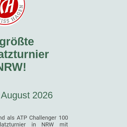
größte
tzturnier
 NRW!
. August 2026
nd als ATP Challenger 100
latzturnier in NRW mit