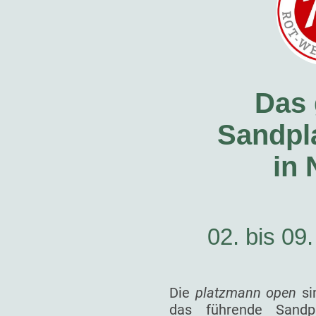
Das 
Sandpla
in
02. bis 09
Die
platzmann open
si
das führende Sandp