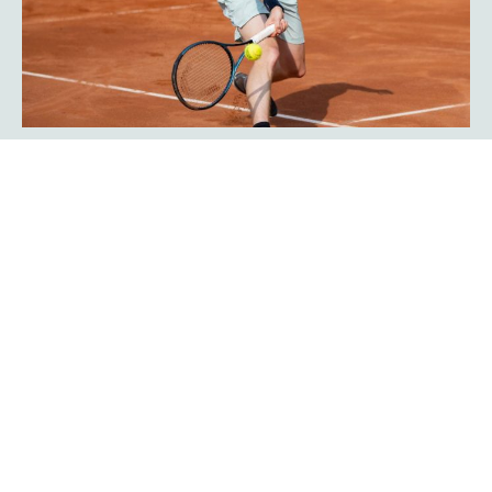
Javier Frana ist zurück: „Der
Werner-Köster-Centercourt gehört
zu mir!“
Emotional lief die Rückkehr des Argentiniers Javier Frana
in Hagen ab: Der frühere Bundesligaspieler des TC Rot-
Weiß Hagen, der dort Legendenstatus besitzt, schwelgte
in Erinnerungen und konnte sich noch sehr genau an
seine Auftritte in der Bredelle vor 30 Jahren erinnern. In
einer Talkrunde in der Fan-Area blickte er zurück. Die Zeit
als Bundesliga-Spieler habe er sehr genossen, erklärte er
Mehr erfahren