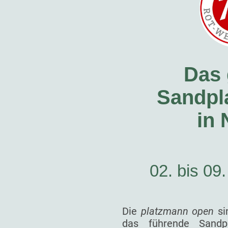
Das 
Sandpla
in
02. bis 09
Die
platzmann open
si
das führende Sandp