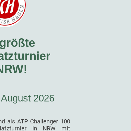
größte
tzturnier
 NRW!
. August 2026
nd als ATP Challenger 100
latzturnier in NRW mit