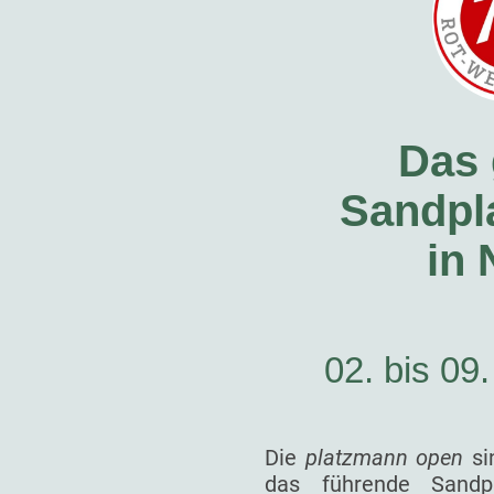
Das 
Sandpla
in
02. bis 09
Die
platzmann open
si
das führende Sandp