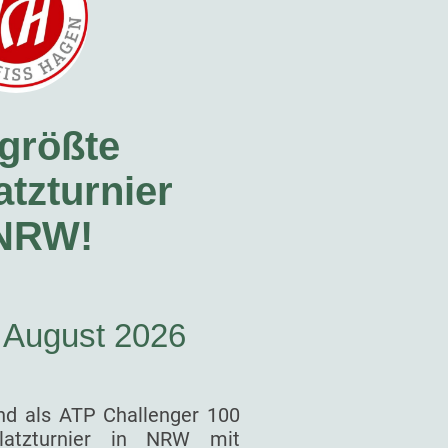
größte
tzturnier
 NRW!
. August 2026
nd als ATP Challenger 100
latzturnier in NRW mit