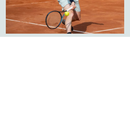
Javier Frana ist zurück: „Der
Werner-Köster-Centercourt gehört
zu mir!“
Emotional lief die Rückkehr des Argentiniers Javier Frana
in Hagen ab: Der frühere Bundesligaspieler des TC Rot-
Weiß Hagen, der dort Legendenstatus besitzt, schwelgte
in Erinnerungen und konnte sich noch sehr genau an
seine Auftritte in der Bredelle vor 30 Jahren erinnern. In
einer Talkrunde in der Fan-Area blickte er zurück. Die Zeit
als Bundesliga-Spieler habe er sehr genossen, erklärte er
Mehr erfahren