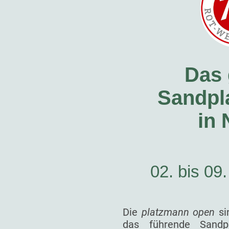
Das 
Sandpla
in
02. bis 09
Die
platzmann open
si
das führende Sandp