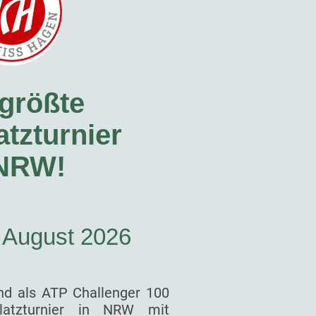
größte
tzturnier
 NRW!
. August 2026
nd als ATP Challenger 100
latzturnier in NRW mit