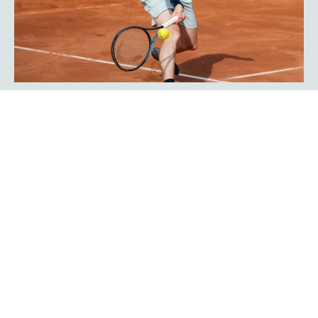
Javier Frana ist zurück: „Der
Werner-Köster-Centercourt gehört
zu mir!“
Emotional lief die Rückkehr des Argentiniers Javier Frana
in Hagen ab: Der frühere Bundesligaspieler des TC Rot-
Weiß Hagen, der dort Legendenstatus besitzt, schwelgte
in Erinnerungen und konnte sich noch sehr genau an
seine Auftritte in der Bredelle vor 30 Jahren erinnern. In
einer Talkrunde in der Fan-Area blickte er zurück. Die Zeit
als Bundesliga-Spieler habe er sehr genossen, erklärte er
Mehr erfahren