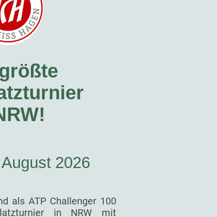
größte
tzturnier
 NRW!
. August 2026
nd als ATP Challenger 100
latzturnier in NRW mit