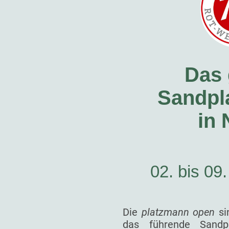
Das 
Sandpla
in
02. bis 09
Die
platzmann open
si
das führende Sandp