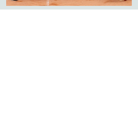
Showmatch: Rückkehr der
Bundesliga-Legenden Javier Frana
und Michael Schmidtmann
Das war Nostalgie pur für viele Zuschauer der
platzmann
. Sie fühlten sich an die goldenen Bundesliga-Jahre
open
des TC Rot-Weiß Hagen erinnert: Der Argentinier Javier
Frana und Michael Schmidtmann kehrten für ein
Showmatch zu ihrer alten Wirkungsstätte zurück und
traten gegen Turnierdirektor Rogier Wassen und
Lokalmatador Yannik Weißmann an.
Mehr erfahren
Ein Finalwochenende mit bester
Unterhaltung auf und neben dem