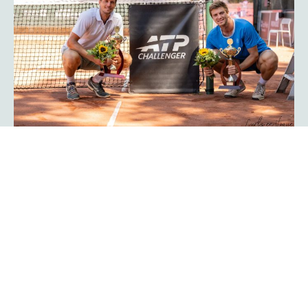
Das Glück der Profis in den Händen
- die platzmann-open-Besaiter
„Das ist schon ein tolles Gefühl, wenn ich den Schläger
direkt vom Court bekomme, ihn in 15 Minuten
,durchballere‘ und der Profi damit weiterspielt!“, schwärmt
Stephan Weber. Genau dieser Moment zählt für den
Besaiter zu den Höhepunkten der ganzen Turnierwoche.
„Durchballern“ bedeutet für ihn: Das Racket so flott wie
möglich von der alten Besaitung befreien, neue Saiten