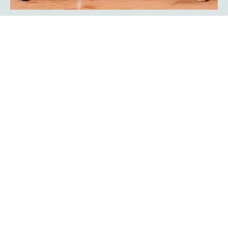
Showmatch: Rückkehr der
Bundesliga-Legenden Javier Frana
und Michael Schmidtmann
Das war Nostalgie pur für viele Zuschauer der
platzmann
. Sie fühlten sich an die goldenen Bundesliga-Jahre
open
des TC Rot-Weiß Hagen erinnert: Der Argentinier Javier
Frana und Michael Schmidtmann kehrten für ein
Showmatch zu ihrer alten Wirkungsstätte zurück und
traten gegen Turnierdirektor Rogier Wassen und
Lokalmatador Yannik Weißmann an.
Mehr erfahren
Ein Finalwochenende mit bester
Unterhaltung auf und neben dem