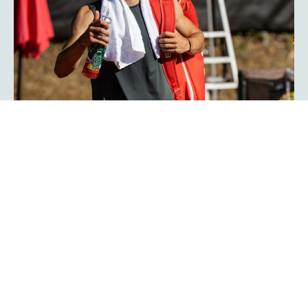
Herzschlagfinale: Kroatisches Duo
Serdarusic und Kalender gewinnt
mit 13:11!
Spannender kann ein Finale kaum verlaufen: Mit 13:11 im
Match-Tiebreak gewann das kroatische Duo Nino
Serdarusic und Admir Kalender die
im
platzmann open
Doppel. Im entscheidenden Tiebreak entwickelte sich ein
enges Kopf-an-Kopf-Rennen mit einem Matchbällen auf
beiden Seiten. Am Ende behielt die kroatische Kombo die
Oberhand und besiegte Finn Bass und Jarno Jens.