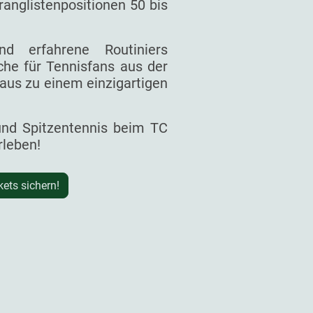
ranglistenpositionen 50 bis
d erfahrene Routiniers
he für Tennisfans aus der
aus zu einem einzigartigen
 und Spitzentennis beim TC
rleben!
kets sichern!