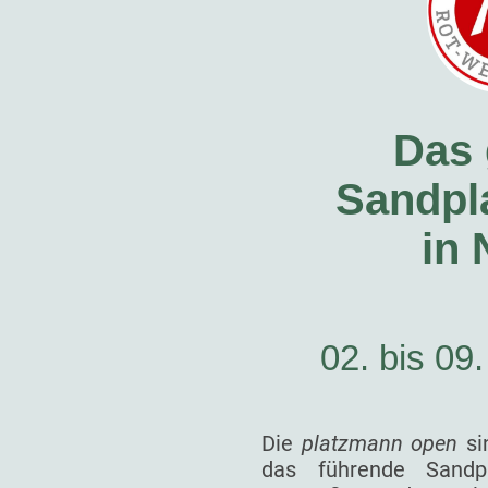
Das 
Sandpla
in
02. bis 09
Die
platzmann open
si
das führende Sandp