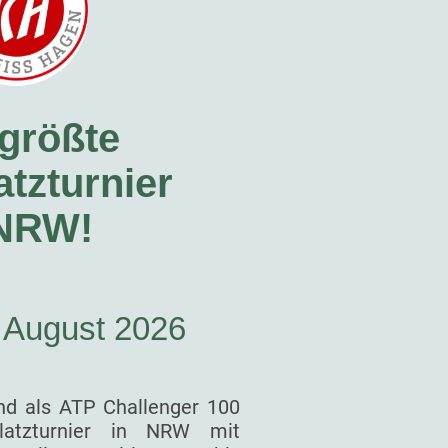
größte
tzturnier
 NRW!
. August 2026
nd als ATP Challenger 100
latzturnier in NRW mit