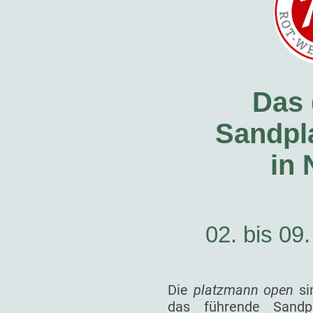
Das 
Sandpla
in
02. bis 09
Die
platzmann open
si
das führende Sandp