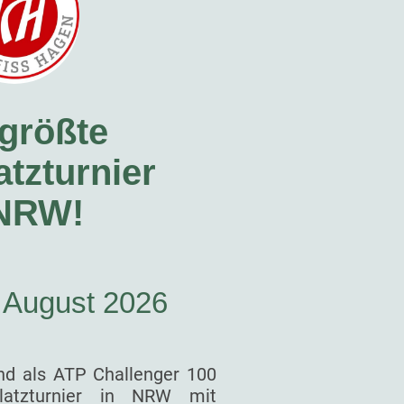
größte
tzturnier
 NRW!
. August 2026
nd als ATP Challenger 100
latzturnier in NRW mit