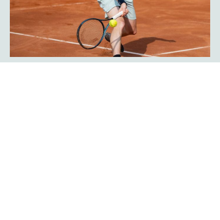
Javier Frana ist zurück: „Der
Werner-Köster-Centercourt gehört
zu mir!“
Emotional lief die Rückkehr des Argentiniers Javier Frana
in Hagen ab: Der frühere Bundesligaspieler des TC Rot-
Weiß Hagen, der dort Legendenstatus besitzt, schwelgte
in Erinnerungen und konnte sich noch sehr genau an
seine Auftritte in der Bredelle vor 30 Jahren erinnern. In
einer Talkrunde in der Fan-Area blickte er zurück. Die Zeit
als Bundesliga-Spieler habe er sehr genossen, erklärte er
Mehr erfahren