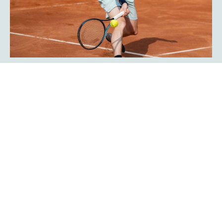
Javier Frana ist zurück: „Der
Werner-Köster-Centercourt gehört
zu mir!“
Emotional lief die Rückkehr des Argentiniers Javier Frana
in Hagen ab: Der frühere Bundesligaspieler des TC Rot-
Weiß Hagen, der dort Legendenstatus besitzt, schwelgte
in Erinnerungen und konnte sich noch sehr genau an
seine Auftritte in der Bredelle vor 30 Jahren erinnern. In
einer Talkrunde in der Fan-Area blickte er zurück. Die Zeit
als Bundesliga-Spieler habe er sehr genossen, erklärte er
Mehr erfahren