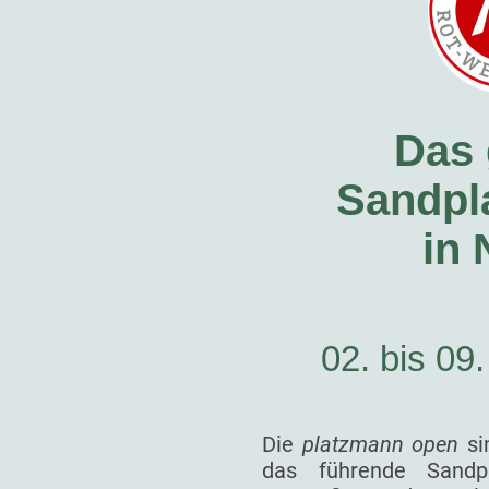
Das 
Sandpla
in
02. bis 09
Die
platzmann open
si
das führende Sandp