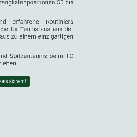
ranglistenpositionen 50 bis
d erfahrene Routiniers
he für Tennisfans aus der
aus zu einem einzigartigen
 und Spitzentennis beim TC
rleben!
kets sichern!