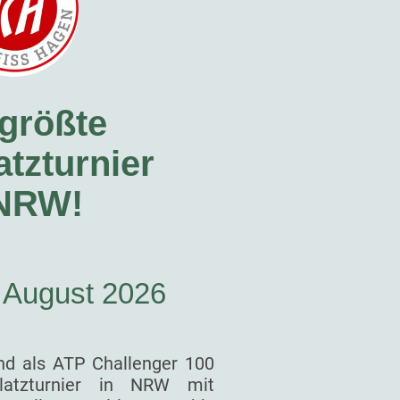
größte
tzturnier
 NRW!
. August 2026
nd als ATP Challenger 100
latzturnier in NRW mit