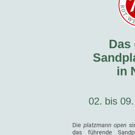
Das 
Sandpla
in
02. bis 09
Die
platzmann open
si
das führende Sandp