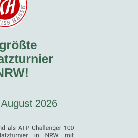
größte
tzturnier
 NRW!
. August 2026
nd als ATP Challenger 100
latzturnier in NRW mit