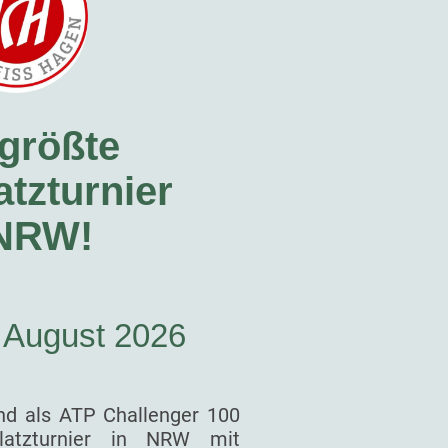
größte
tzturnier
 NRW!
. August 2026
nd als ATP Challenger 100
latzturnier in NRW mit