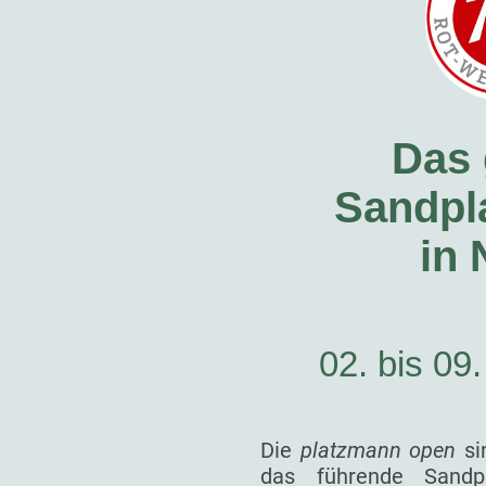
Das 
Sandpla
in
02. bis 09
Die
platzmann open
si
das führende Sandp