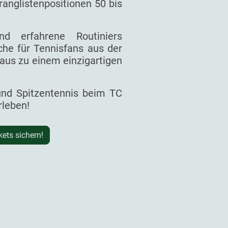
ranglistenpositionen 50 bis
d erfahrene Routiniers
he für Tennisfans aus der
aus zu einem einzigartigen
 und Spitzentennis beim TC
rleben!
kets sichern!