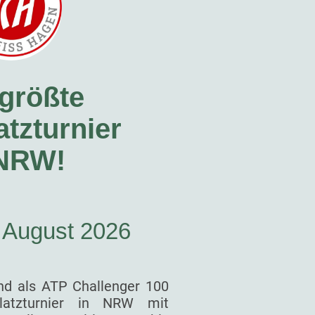
größte
tzturnier
 NRW!
. August 2026
nd als ATP Challenger 100
latzturnier in NRW mit