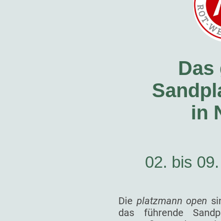
Das 
Sandpla
in
02. bis 09
Die
platzmann open
si
das führende Sandp