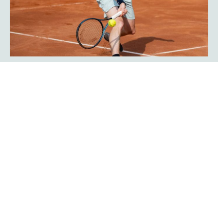
Javier Frana ist zurück: „Der
Werner-Köster-Centercourt gehört
zu mir!“
Emotional lief die Rückkehr des Argentiniers Javier Frana
in Hagen ab: Der frühere Bundesligaspieler des TC Rot-
Weiß Hagen, der dort Legendenstatus besitzt, schwelgte
in Erinnerungen und konnte sich noch sehr genau an
seine Auftritte in der Bredelle vor 30 Jahren erinnern. In
einer Talkrunde in der Fan-Area blickte er zurück. Die Zeit
als Bundesliga-Spieler habe er sehr genossen, erklärte er
Mehr erfahren