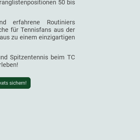
ranglistenpositionen 50 bis
d erfahrene Routiniers
he für Tennisfans aus der
aus zu einem einzigartigen
 und Spitzentennis beim TC
rleben!
kets sichern!