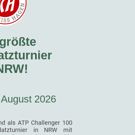
größte
tzturnier
 NRW!
. August 2026
nd als ATP Challenger 100
latzturnier in NRW mit