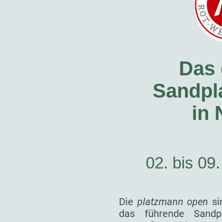
Das 
Sandpla
in
02. bis 09
Die
platzmann open
si
das führende Sandp