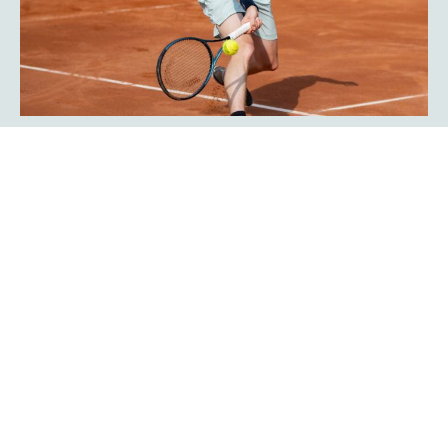
Javier Frana ist zurück: „Der
Werner-Köster-Centercourt gehört
zu mir!“
Emotional lief die Rückkehr des Argentiniers Javier Frana
in Hagen ab: Der frühere Bundesligaspieler des TC Rot-
Weiß Hagen, der dort Legendenstatus besitzt, schwelgte
in Erinnerungen und konnte sich noch sehr genau an
seine Auftritte in der Bredelle vor 30 Jahren erinnern. In
einer Talkrunde in der Fan-Area blickte er zurück. Die Zeit
als Bundesliga-Spieler habe er sehr genossen, erklärte er
Mehr erfahren