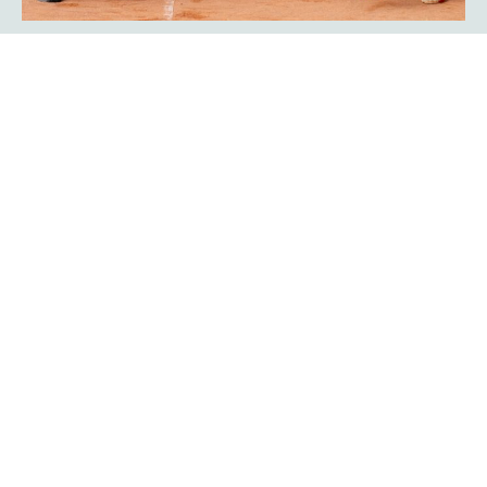
Showmatch: Rückkehr der
Bundesliga-Legenden Javier Frana
und Michael Schmidtmann
Das war Nostalgie pur für viele Zuschauer der
platzmann
. Sie fühlten sich an die goldenen Bundesliga-Jahre
open
des TC Rot-Weiß Hagen erinnert: Der Argentinier Javier
Frana und Michael Schmidtmann kehrten für ein
Showmatch zu ihrer alten Wirkungsstätte zurück und
traten gegen Turnierdirektor Rogier Wassen und
Lokalmatador Yannik Weißmann an.
Mehr erfahren
Ein Finalwochenende mit bester
Unterhaltung auf und neben dem