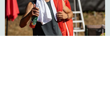
Herzschlagfinale: Kroatisches Duo
Serdarusic und Kalender gewinnt
mit 13:11!
Spannender kann ein Finale kaum verlaufen: Mit 13:11 im
Match-Tiebreak gewann das kroatische Duo Nino
Serdarusic und Admir Kalender die
im
platzmann open
Doppel. Im entscheidenden Tiebreak entwickelte sich ein
enges Kopf-an-Kopf-Rennen mit einem Matchbällen auf
beiden Seiten. Am Ende behielt die kroatische Kombo die
Oberhand und besiegte Finn Bass und Jarno Jens.