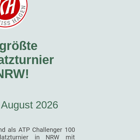
größte
tzturnier
 NRW!
. August 2026
nd als ATP Challenger 100
latzturnier in NRW mit