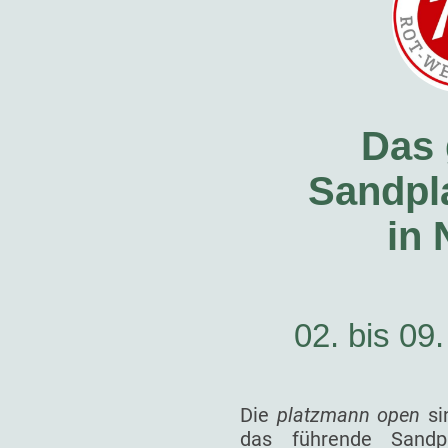
Das 
Sandpla
in
02. bis 09
Die
platzmann open
si
das führende Sandp