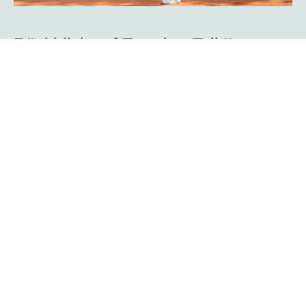
Rückblick auf Tag vier -Teil II:
Doppelkonkurrenz startet mit zwei
Spielern des TC Rot-Weiß Hagen
Mit dem Aufschlag zweier Hagener Spieler begann die
Doppelkonkurrenz der platzmann open am Mittwoch. Der
Attendorner Yannik Weißmann, der am Sonntag bereits
auf dem Centercourt sein Challenger-Debüt im Einzel
bestritt, feierte mit Kristians Koldvells das nächste
Heimspiel. Beide gehören zum Team des gastgebenden
Vereins TC Rot-Weiß Hagen.
Mehr erfahren
Rogier Wassen über seine Rolle als
Turnierdirektor: „Es gibt so viele