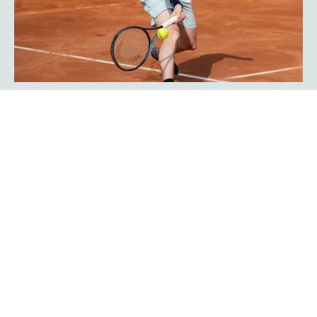
Javier Frana ist zurück: „Der
Werner-Köster-Centercourt gehört
zu mir!“
Emotional lief die Rückkehr des Argentiniers Javier Frana
in Hagen ab: Der frühere Bundesligaspieler des TC Rot-
Weiß Hagen, der dort Legendenstatus besitzt, schwelgte
in Erinnerungen und konnte sich noch sehr genau an
seine Auftritte in der Bredelle vor 30 Jahren erinnern. In
einer Talkrunde in der Fan-Area blickte er zurück. Die Zeit
als Bundesliga-Spieler habe er sehr genossen, erklärte er
Mehr erfahren