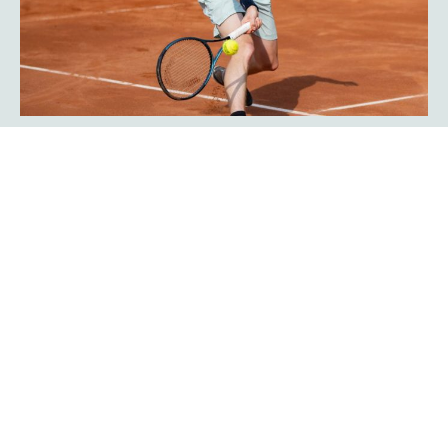
Javier Frana ist zurück: „Der
Werner-Köster-Centercourt gehört
zu mir!“
Emotional lief die Rückkehr des Argentiniers Javier Frana
in Hagen ab: Der frühere Bundesligaspieler des TC Rot-
Weiß Hagen, der dort Legendenstatus besitzt, schwelgte
in Erinnerungen und konnte sich noch sehr genau an
seine Auftritte in der Bredelle vor 30 Jahren erinnern. In
einer Talkrunde in der Fan-Area blickte er zurück. Die Zeit
als Bundesliga-Spieler habe er sehr genossen, erklärte er
Mehr erfahren