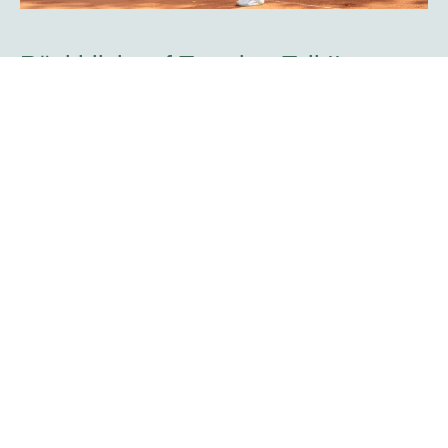
Rückblick auf Tag vier -Teil II:
Doppelkonkurrenz startet mit zwei
Spielern des TC Rot-Weiß Hagen
Mit dem Aufschlag zweier Hagener Spieler begann die
Doppelkonkurrenz der platzmann open am Mittwoch. Der
Attendorner Yannik Weißmann, der am Sonntag bereits
auf dem Centercourt sein Challenger-Debüt im Einzel
bestritt, feierte mit Kristians Koldvells das nächste
Heimspiel. Beide gehören zum Team des gastgebenden
Vereins TC Rot-Weiß Hagen.
Mehr erfahren
Rogier Wassen über seine Rolle als
Turnierdirektor: „Es gibt so viele