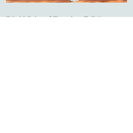
Rückblick auf Tag vier -Teil II:
Doppelkonkurrenz startet mit zwei
Spielern des TC Rot-Weiß Hagen
Mit dem Aufschlag zweier Hagener Spieler begann die
Doppelkonkurrenz der platzmann open am Mittwoch. Der
Attendorner Yannik Weißmann, der am Sonntag bereits
auf dem Centercourt sein Challenger-Debüt im Einzel
bestritt, feierte mit Kristians Koldvells das nächste
Heimspiel. Beide gehören zum Team des gastgebenden
Vereins TC Rot-Weiß Hagen.
Mehr erfahren
Rogier Wassen über seine Rolle als
Turnierdirektor: „Es gibt so viele