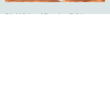
Rückblick auf Tag vier -Teil II:
Doppelkonkurrenz startet mit zwei
Spielern des TC Rot-Weiß Hagen
Mit dem Aufschlag zweier Hagener Spieler begann die
Doppelkonkurrenz der platzmann open am Mittwoch. Der
Attendorner Yannik Weißmann, der am Sonntag bereits
auf dem Centercourt sein Challenger-Debüt im Einzel
bestritt, feierte mit Kristians Koldvells das nächste
Heimspiel. Beide gehören zum Team des gastgebenden
Vereins TC Rot-Weiß Hagen.
Mehr erfahren
Rogier Wassen über seine Rolle als
Turnierdirektor: „Es gibt so viele