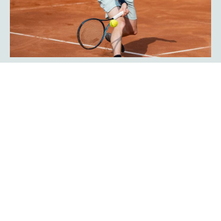
Javier Frana ist zurück: „Der
Werner-Köster-Centercourt gehört
zu mir!“
Emotional lief die Rückkehr des Argentiniers Javier Frana
in Hagen ab: Der frühere Bundesligaspieler des TC Rot-
Weiß Hagen, der dort Legendenstatus besitzt, schwelgte
in Erinnerungen und konnte sich noch sehr genau an
seine Auftritte in der Bredelle vor 30 Jahren erinnern. In
einer Talkrunde in der Fan-Area blickte er zurück. Die Zeit
als Bundesliga-Spieler habe er sehr genossen, erklärte er
Mehr erfahren