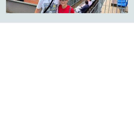
Rückblick auf Tag vier - Teil I: Tom
Gentzsch und Henri Squire buchen
Viertelfinaltickets
Das war ein Match of the day mit einer Achterbahnfahrt:
Lokalmatador Tom Gentzsch gewann den ersten Satz
gegen Chun-Hsin Tseng souverän mit 6:1, während er den
zweiten Durchgang in derselben Höhe verlor. Im dritten
Satz knüpfte er dann wieder an die starke Performance zu
Matchbeginn an und entschied den finalen Durchgang
mit 6:1 für sich.
Mehr erfahren
Rückblick auf Tag vier -Teil II: