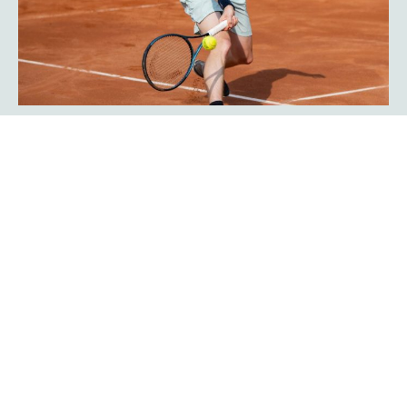
Javier Frana ist zurück: „Der
Werner-Köster-Centercourt gehört
zu mir!“
Emotional lief die Rückkehr des Argentiniers Javier Frana
in Hagen ab: Der frühere Bundesligaspieler des TC Rot-
Weiß Hagen, der dort Legendenstatus besitzt, schwelgte
in Erinnerungen und konnte sich noch sehr genau an
seine Auftritte in der Bredelle vor 30 Jahren erinnern. In
einer Talkrunde in der Fan-Area blickte er zurück. Die Zeit
als Bundesliga-Spieler habe er sehr genossen, erklärte er
Mehr erfahren