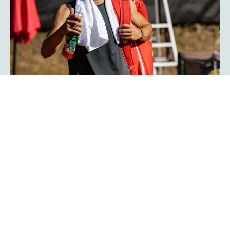
Herzschlagfinale: Kroatisches Duo
Serdarusic und Kalender gewinnt
mit 13:11!
Spannender kann ein Finale kaum verlaufen: Mit 13:11 im
Match-Tiebreak gewann das kroatische Duo Nino
Serdarusic und Admir Kalender die
im
platzmann open
Doppel. Im entscheidenden Tiebreak entwickelte sich ein
enges Kopf-an-Kopf-Rennen mit einem Matchbällen auf
beiden Seiten. Am Ende behielt die kroatische Kombo die
Oberhand und besiegte Finn Bass und Jarno Jens.